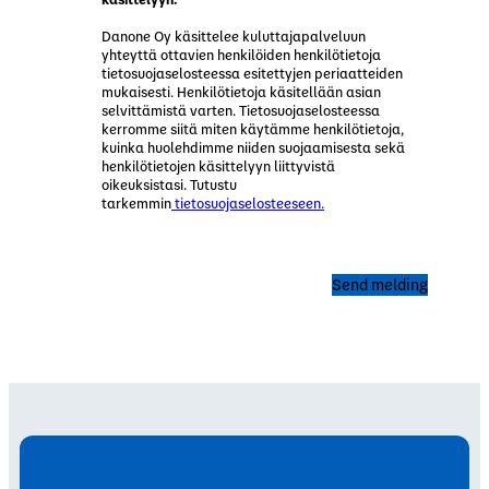
Danone Oy käsittelee kuluttajapalveluun
yhteyttä ottavien henkilöiden henkilötietoja
tietosuojaselosteessa esitettyjen periaatteiden
mukaisesti. Henkilötietoja käsitellään asian
selvittämistä varten. Tietosuojaselosteessa
kerromme siitä miten käytämme henkilötietoja,
kuinka huolehdimme niiden suojaamisesta sekä
henkilötietojen käsittelyyn liittyvistä
oikeuksistasi. Tutustu
tarkemmin
tietosuojaselosteeseen.
Send melding