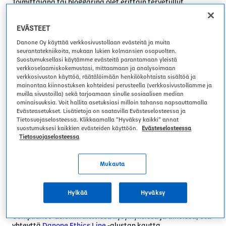
Toimittajana tai bloggarina olet erittäin tervetullut
Ihmiset ja yhteisöt
Innovaatio
Vitalinea
ottamaan meihin yhteyttä, jos haluat esimerkiksi käyttää
Vaihda aluetta
tuotteitamme artikkelissa.
YoPRO
EVÄSTEET
Painamalla tästä
pääset uutishuoneeseemme
Danone Oy käyttää verkkosivustollaan evästeitä ja muita
Vedet
MyNewsdeskissä. Huomioithan, että terveyslainsäädännön
Uutishuone
seurantatekniikoita, mukaan lukien kolmansien osapuolten.
mukaan sinun on oltava toimittaja tai mediajäsen, jotta voit
Suostumuksellasi käytämme evästeitä parantamaan yleistä
verkkoselaamiskokemustasi, mittaamaan ja analysoimaan
käyttää tietoja. Mikäli painat linkkiä, vahvistat tämän.
verkkosivuston käyttöä, räätälöimään henkilökohtaista sisältöä ja
Aqua d’Or
mainontaa kiinnostuksen kohteidesi perusteella (verkkosivustollamme ja
Valitukset
:
muilla sivustoilla) sekä tarjoamaan sinulle sosiaalisen median
Sijoittajat
ominaisuuksia. Voit hallita asetuksiasi milloin tahansa napsauttamalla
Jos haluatte tehdä reklamaation jostain tuotteesta, voit
Kliininen ravitsemus
Evästeasetukset. Lisätietoja on saatavilla Evästeselosteessa ja
ottaa meihin yhteyttä sähköpostitse
Tietosuojaselosteessa. Klikkaamalla ”Hyväksy kaikki” annat
kuluttajapalvelu@danone.com, niin vastaamme
suostumuksesi kaikkien evästeiden käyttöön.
Evästeselosteessa
mahdollisimman pian. Jos asiasi koskee reklamatiota,
Tietosuojaselosteessa
pyydämme teitä säilyttämään pakkauksen kunnes olet
Ura
saanut meiltä vastauksen.
Mukauta
Muuta
:
Jos sinulla herää kysymyksiä tuotteistamme, niiden
Hylkää
Hyväksy
ravintosisällöstä tai niiden ainesosista katso “
tuotteet
“.
Compliance-asioihin liittvissä kysymyksissä ja aiheissa, ota
yhteyttä
Danone Ethics Line
-alustan kautta.