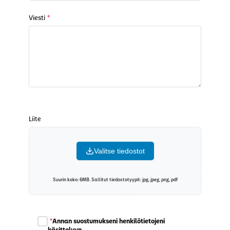
Viesti
*
Liite
Valitse tiedostot
Suurin koko: 6MB. Sallitut tiedostotyypit: jpg, jpeg, png, pdf
*
Annan suostumukseni henkilötietojeni
käsittelyyn.