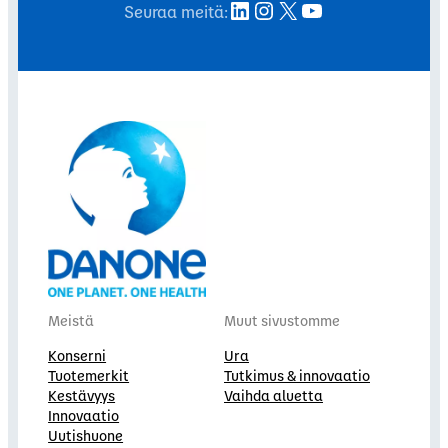
LinkedIn
Instagram
X
YouTube
Seuraa meitä:
Meistä
Muut sivustomme
Konserni
Ura
Tuotemerkit
Tutkimus & innovaatio
Kestävyys
Vaihda aluetta
Innovaatio
Uutishuone