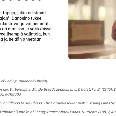
iä tapoja, jotka edistävät
2
 ajan
. Danonino tukee
t rakastavat ja vanhemmat
a eri mauissa ja värikkäissä
ellisempiä valintoja, kun
sia ja heidän annetaan
 of Ending Childhood Obesity
ecker, E., Verloigne, M., De Bourdeaudhuij, I., … & Koletzko, B. (2015)
(3), e0118303
om childhood to adulthood: The Cardiovascular Risk in YOung Finns Stud
d children’s Intake of Energy-Dense Snack Foods, Nutrients 2015, 7, 4