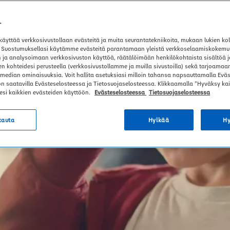
T
äyttää verkkosivustollaan evästeitä ja muita seurantatekniikoita, mukaan lukien k
 Suostumuksellasi käytämme evästeitä parantamaan yleistä verkkoselaamiskokemus
ja analysoimaan verkkosivuston käyttöä, räätälöimään henkilökohtaista sisältöä 
n kohteidesi perusteella (verkkosivustollamme ja muilla sivustoilla) sekä tarjoamaan
 median ominaisuuksia. Voit hallita asetuksiasi milloin tahansa napsauttamalla Eväs
 on saatavilla Evästeselosteessa ja Tietosuojaselosteessa. Klikkaamalla ”Hyväksy ka
si kaikkien evästeiden käyttöön.
Evästeselosteessa
Tietosuojaselosteessa
auta
Hylkää
H