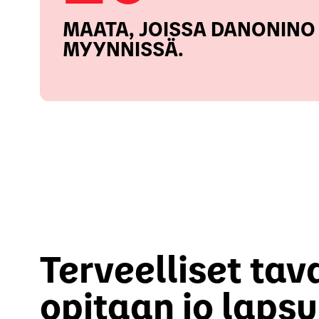
MAATA, JOISSA DANONINO
MYYNNISSÄ.
Terveelliset tav
opitaan jo laps