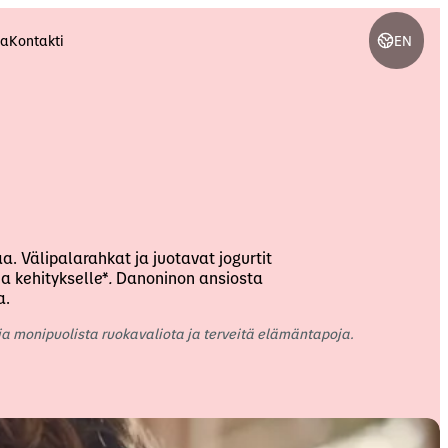
ra
Kontakti
EN
Olet tällä hetkellä Danone
Global -sivustolla
Vaihda kieltä
semus
ajat
Danone Suomessa
a. Välipalarahkat ja juotavat jogurtit
English
Swedish
a kehitykselle*
.
Danoninon ansiosta
 action
meeting
a.
r resources
Finnish
Danish
 ja monipuolista ruokavaliota ja terveitä elämäntapoja.
ow carbon packaging system
Norwegian
Estonian
Lithuania
Latvia