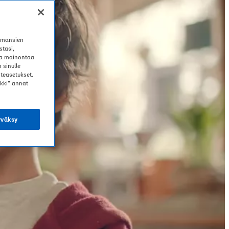
Haluatko vaihtaa verkkosivustoa?
olmansien
Vaihda aluetta
tasi,
ja mainontaa
 sinulle
teasetukset.
ikki” annat
yväksy