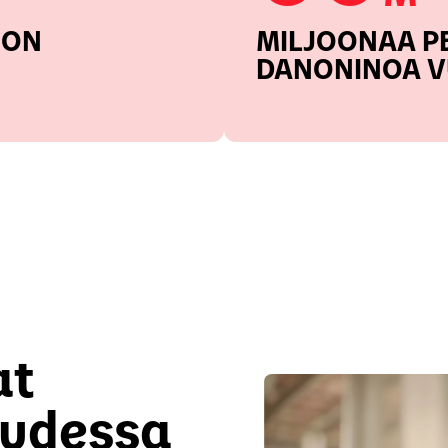
 ON
MILJOONAA P
DANONINOA V
at
uudessa